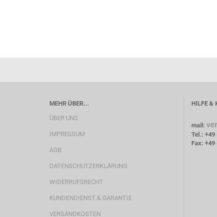
MEHR ÜBER...
HILFE &
ÜBER UNS
ve
mail:
IMPRESSUM
Tel.: +49
Fax: +49 
AGB
DATENSCHUTZERKLÄRUNG
WIDERRUFSRECHT
KUNDENDIENST & GARANTIE
VERSANDKOSTEN