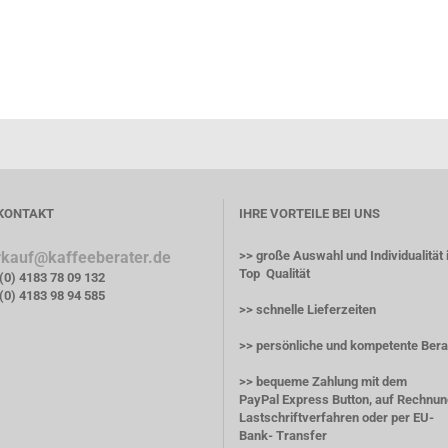
 KONTAKT
IHRE VORTEILE BEI UNS
rkauf@kaffeeberater.de
>> große Auswahl und Individualität 
Top Qualität
 (0) 4183 78 09 132
(0) 4183 98 94 585
>> schnelle Lieferzeiten
>> persönliche und kompetente Ber
>> bequeme Zahlung mit dem
PayPal Express Button, auf Rechnun
Lastschriftverfahren oder per EU-
Bank- Transfer