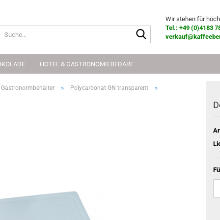
Wir stehen für höch
Tel.: +49 (0)4183 7
Suche...
verkauf@kaffeeber
OKOLADE
HOTEL & GASTRONOMIEBEDARF
»
»
 Gastronormbehälter
Polycarbonat GN transparent
D
Ar
Li
Fü