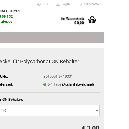
EUR
Login
Merkzettel
ste Qualität!
8 09 132
Ihr Warenkorb
ater.de
€ 0,00
eckel für Polycarbonat GN Behälter
t.Nr.:
8519001-9419001
eferzeit:
3-4 Tage
(Ausland abweichend)
r GN Behälter:
€ 3,00