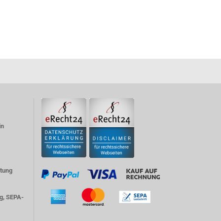
in
atung
g, SEPA-