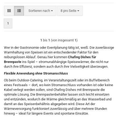
Sortieren nach
pro Seite
Sortieren nach
8 pro Seite
1
1
bis
1
(von insgesamt
1
)
Wer in der Gastronomie oder Eventplanung tätig ist, weiß: Die zuverlässige
Warmhaltung von Speisen ist ein entscheidender Faktor für den
reibungslosen Ablauf. Genau hier kommen
Chafing Dishes für
Brennpaste
ins Spiel – stromunabhängige Speisewärmer, die nicht nur
durch ihre Effizienz, sondern auch durch ihre Vielseitigkeit überzeugen.
Flexible Anwendung ohne Stromanschluss
Ob beim Outdoor-Catering, im Veranstaltungszelt oder im Buffetbereich
eines Festsaals – dort, wo kein Stromanschluss vorhanden ist oder keine
Kabel verlegt werden sollen, sind Chafing Dishes mit Brennpaste die
optimale Lösung. Die Brennpastenbehälter lassen sich leicht einsetzen
und entzünden, wodurch die Wärme gleichmäßig an das Wasserbad und
damit an das Speisenbehältnis abgegeben wird. Diese Art der
Wärmeversorgung funktioniert zuverlässig und über mehrere Stunden
hinweg – ideal für längere Events und spontane Einsätze.