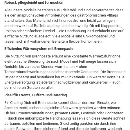
Robust, pflegeleicht und formschön
Alle unsere Modelle bestehen aus Edelstahl und sind so verarbeitet, dass
sie den anspruchsvollen Anforderungen des gastronomischen Alltags
standhalten. Das Material ist nicht nur rostfrei und leicht zu reinigen,
sondern wirkt auf Buffets auch optisch hochwertig. Ob mit Klappdeckel,
Rolltop oder einfachem Deckel – die Handhabung ist durchdacht und auf
einfache Nutzung ausgelegt. Viele Modelle sind GN-kompatibel und
lassen sich mit vorhandenen Behältern flexibel kombinieren.
Effizientes Wärmesystem mit Brennpaste
Die Nutzung von Brennpaste erlaubt eine konstante Wärmezufuhr ohne
elektronische Steuerung. Je nach Modell und Füllmenge lassen sich
Gerichte bis zu sechs Stunden warmhalten – ohne
Temperaturschwankungen und ohne störende Geräusche. Die Brennpaste
ist geruchsarm und hinterlässt kaum Rückstände. Ein weiterer Vorteil: Die
Energieversorgung ist jederzeit nachvollziehbar und kalkulierbar – auch
bei mehreren Geräten parallel.
Ideal für Events, Buffets und Catering
Ein Chafing Dish mit Brennpaste kommt überall dort zum Einsatz, wo
Speisen mobil, sicher und gleichmäßig warm gehalten werden müssen.
Ob bei Firmenveranstaltungen, privaten Feiern, Festivals oder Hochzeiten
– durch ihre unkomplizierte Handhabung lassen sich diese Geräte schnell
aufbauen, befüllen und bedienen. Gleichzeitig punkten sie durch ihre
stabile Bauweise, ihren sicheren Stand und die gute Isolierung, wodurch