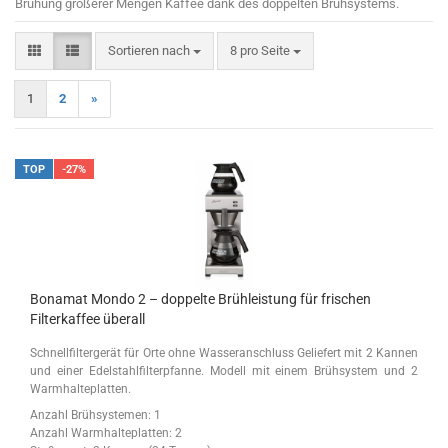
Brühung größerer Mengen Kaffee dank des doppelten Brühsystems.
Sortieren nach
pro Seite
Sortieren nach
8 pro Seite
1
2
»
TOP
-27%
Bonamat Mondo 2 – doppelte Brühleistung für frischen
Filterkaffee überall
Schnellfiltergerät für Orte ohne Wasseranschluss Geliefert mit 2 Kannen
und einer Edelstahlfilterpfanne. Modell mit einem Brühsystem und 2
Warmhalteplatten.
Anzahl Brühsystemen: 1
Anzahl Warmhalteplatten: 2