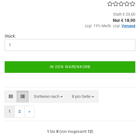
Statt € 23,60
Nur € 18,90
zzgl. 19% MwSt. zzgl.
Versand
Stück:
IN DEN WARENKORB
Sortieren nach
pro Seite
Sortieren nach
8 pro Seite
1
2
»
1
bis
8
(von insgesamt
12
)