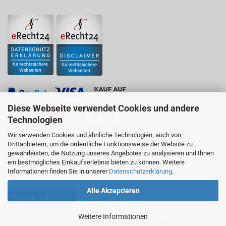
Diese Webseite verwendet Cookies und andere
Technologien
Wir verwenden Cookies und ähnliche Technologien, auch von
Business to Business Marktplatz für
Drittanbietern, um die ordentliche Funktionsweise der Website zu
Geschäftskunden, Firmen, Gewerbetreibende,
gewährleisten, die Nutzung unseres Angebotes zu analysieren und Ihnen
Vereine, Handwerksbetriebe, Behörden oder selbstständige
ein bestmögliches Einkaufserlebnis bieten zu können. Weitere
Freiberufler im Sinne des § 14 BGB
Informationen finden Sie in unserer
Datenschutzerklärung
.
Alle Akzeptieren
Vertrag widerrufen
Weitere Informationen
Webshop erstellen
mit Gambio.de © 2026