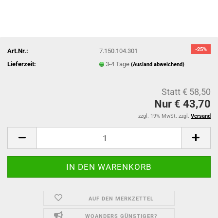
-25%
Art.Nr.:
7.150.104.301
Lieferzeit:
3-4 Tage
(Ausland abweichend)
Statt € 58,50
Nur € 43,70
zzgl. 19% MwSt. zzgl.
Versand
AUF DEN MERKZETTEL
WOANDERS GÜNSTIGER?