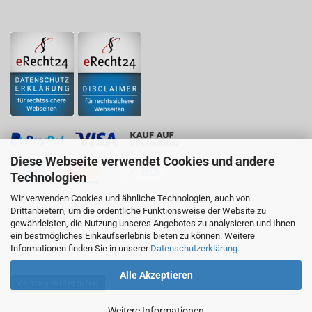
Diese Webseite verwendet Cookies und andere
Technologien
Wir verwenden Cookies und ähnliche Technologien, auch von
Business to Business Marktplatz für
Drittanbietern, um die ordentliche Funktionsweise der Website zu
Geschäftskunden, Firmen, Gewerbetreibende,
gewährleisten, die Nutzung unseres Angebotes zu analysieren und Ihnen
Vereine, Handwerksbetriebe, Behörden oder selbstständige
ein bestmögliches Einkaufserlebnis bieten zu können. Weitere
Freiberufler im Sinne des § 14 BGB
Informationen finden Sie in unserer
Datenschutzerklärung
.
Alle Akzeptieren
Vertrag widerrufen
Weitere Informationen